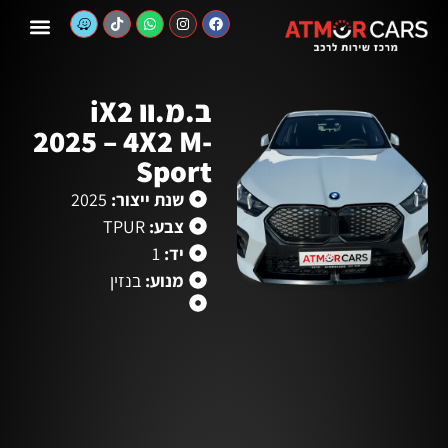
לתוכן
יצירת קשר
שירותי המוסך
רכבים חדשים
לקוחות מרוצים
רכבים יד שניה
ב.מ.וו iX2
2025 – 4X2 M-
Sport
שנת ייצור:
2025
צבע:
TPUR
יד:
1
מנוע:
בנזין