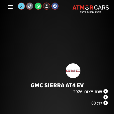
לתוכן
יצירת קשר
שירותי המוסך
רכבים חדשים
לקוחות מרוצים
רכבים יד שניה
GMC SIERRA AT4 EV
שנת ייצור:
2026
יד:
00