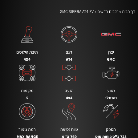
דף הבית
»
רכבים חדשים
»
GMC SIERRA AT4 EV
יצרן
דגם
תיבת הילוכים
4X4
AT4
GMC
מנוע
הנעה
מקומות
חשמלי
4x4
5
הספק
טווח נסיעה
רמת גימור
725 כ"ס כוחות סוס
760 ק"מ
MAX RANGE