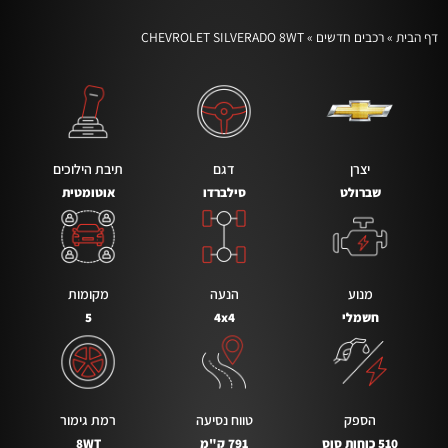
דף הבית
»
רכבים חדשים
»
CHEVROLET SILVERADO 8WT
יצרן
דגם
תיבת הילוכים
שברולט
סילברדו
אוטומטית
מנוע
הנעה
מקומות
חשמלי
4x4
5
הספק
טווח נסיעה
רמת גימור
510 כוחות סוס
791 ק"מ
8WT