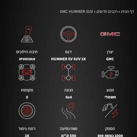
דף הבית
»
רכבים חדשים
»
GMC HUMMER SUV
יצרן
דגם
תיבת הילוכים
GMC
HUMMER EV SUV 3X
אוטומטית
מנוע
הנעה
מקומות
חשמלי
4x4
5
הספק
טווח נסיעה
רמת גימור
1000 כוחות סוס
590 ק"מ
3X